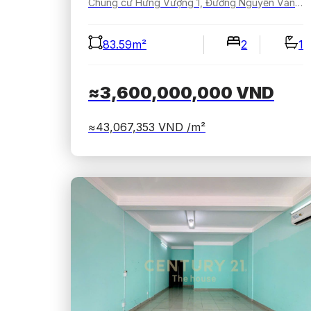
Chung cư Hưng Vượng 1, Đường Nguyễn Văn Linh, Khu đô thị Phú Mỹ Hưng, Tân Hưng, Hồ Chí Minh, Việt Nam
83.59m²
2
1
≈3,600,000,000
VND
≈43,067,353
VND /m²