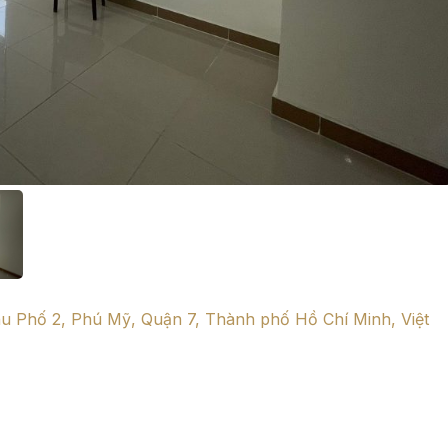
 Phố 2, Phú Mỹ, Quận 7, Thành phố Hồ Chí Minh, Việt