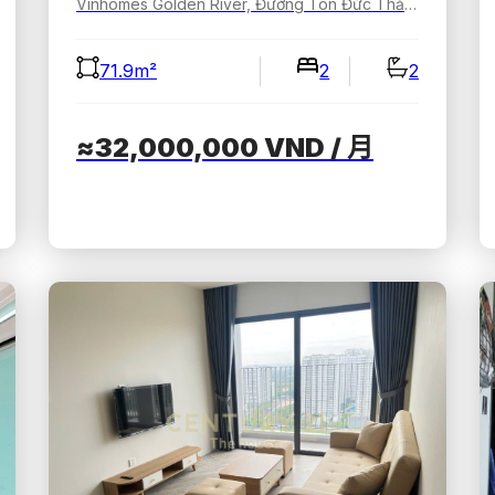
Vinhomes Golden River, Đường Tôn Đức Thắng, Sài Gòn, Hồ Chí Minh, Việt Nam
71.9m²
2
2
≈32,000,000
VND
/ 月