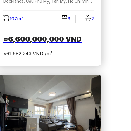
Docklands, Cầu Phú Mỹ, Tân Mỹ, Hồ Chí Minh, Việt Nam
107m²
3
2
≈6,600,000,000
VND
≈61,682,243
VND /m²