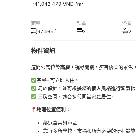
≈41,042,479
VND /m²
面積
臥室
浴室
97.46m²
3
2
物件資訊
這間公寓
位於高層，視野開闊
，擁有優美的景色
空屋
– 可立即入住。
易於
設計，並可根據您的個人風格進行客製化
三房空間，適合多代同堂家庭居住。
地理位置便利：
鄰近富美興市區
靠近多所學校、市場和所有必要的便利設施