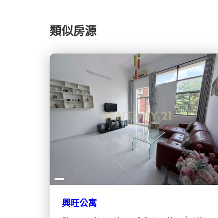
類似房源
興旺公寓