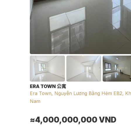
ERA TOWN 公寓
Era Town, Nguyễn Lương Bằng Hẻm EB2, Khu
Nam
≈4,000,000,000
VND