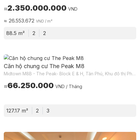
2.350.000.000
≈
VND
≈
26.553.672
VND
/ m²
88.5 m²
2
2
Căn hộ chung cư The Peak M8
Midtown M8B - The Peak- Block E & H, Tân Phú, Khu đô thị Phú Mỹ Hưng, Tân Mỹ, Hồ Chí Minh, Việt Nam
66.250.000
≈
VND / Tháng
127.17 m²
2
3