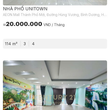
NHÀ PHỐ UNITOWN
AEON Mall Thành Phố Mới, Đường Hùng Vương, Bình Dương, Hồ Chí Minh, Việt Nam
20.000.000
≈
VND / Tháng
114 m²
3
4