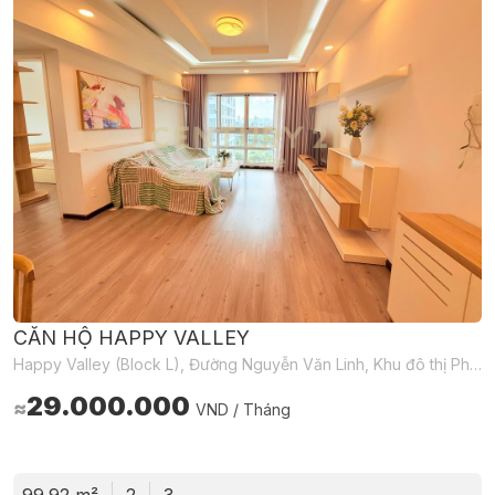
CĂN HỘ HAPPY VALLEY
Happy Valley (Block L), Đường Nguyễn Văn Linh, Khu đô thị Phú Mỹ Hưng, Tân Hưng, Hồ Chí Minh, Việt Nam
29.000.000
≈
VND / Tháng
Đặt lại
Đặt lại
Áp dụng
Áp dụng
99.92 m²
2
3