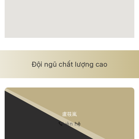
Cao nhất
Tất cả
1
2
3
Đội ngũ chất lượng cao
4
5+
Số phòng tắm
Thấp nhất
店長
盧筱嵐
Cao nhất
Liên hệ
Tất cả
1