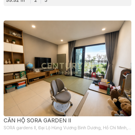
CĂN HỘ SORA GARDEN II
SORA gardens II, Đại Lộ Hùng Vương Bình Dương, Hồ Chí Minh, Việt Nam