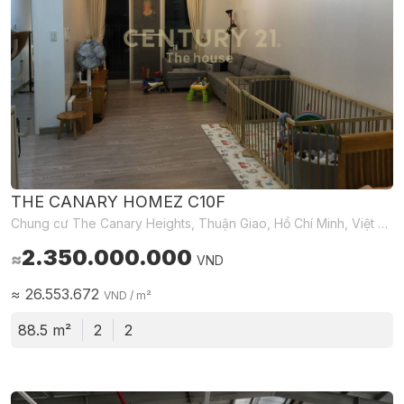
THE CANARY HOMEZ C10F
Chung cư The Canary Heights, Thuận Giao, Hồ Chí Minh, Việt Nam
2.350.000.000
≈
VND
≈
26.553.672
VND
/ m²
88.5 m²
2
2