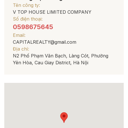
Tên công ty:
V TOP HOUSE LIMITED COMPANY
Cao nhất
Số điện thoại:
0598675645
Email:
Tất cả
Dưới 30 m²
CAPITALREALTY@gmail.com
Địa chỉ:
30-50m²
50-80m²
N2 Phố Phạm Văn Bạch, Làng Cót, Phường
Yên Hòa, Cau Giay District, Hà Nội
80-100m²
100-150m²
150-200m²
200-250m2
250-300m2
300-500m2
Trên 500m2
Số phòng ngủ
Thấp nhất