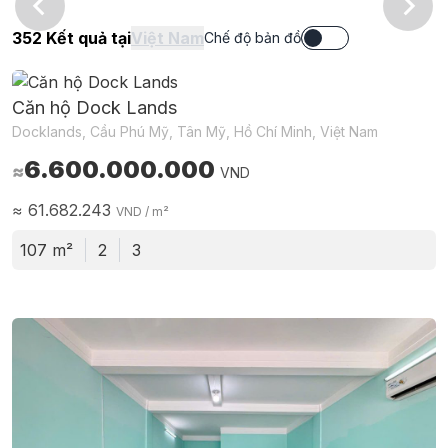
Tầng hầm
352
Kết quả tại
Việt Nam
Chế độ bản đồ
Căn hộ Dock Lands
Docklands, Cầu Phú Mỹ, Tân Mỹ, Hồ Chí Minh, Việt Nam
6.600.000.000
≈
VND
≈
61.682.243
VND
/ m²
107 m²
2
3