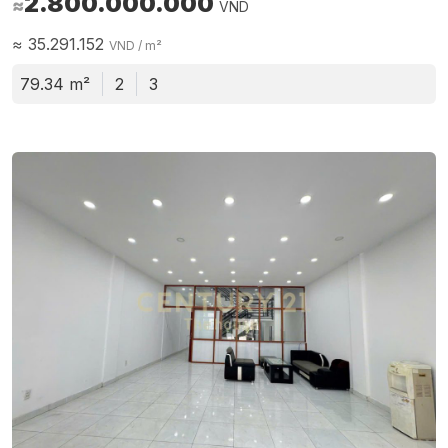
2.800.000.000
≈
VND
≈
35.291.152
VND
/ m²
79.34 m²
2
3