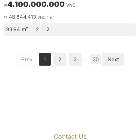
4.100.000.000
≈
VND
≈
48.844.413
VND
/ m²
83.94 m²
2
2
Prev
1
2
3
...
30
Next
Contact Us