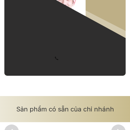
Nội thất cao cấp
Nhà thô
Nội thất đơn giản
Nội thất tầm trung
Hướng nhà
Tất cả
Hướng đông nam
經紀人員
何弦齋
Tây bắc
Hướng đông bắc
Liên hệ
Tây nam
Phía nam
Phía bắc
Tây
Phía đông
Ban công hướng nắng
Tính năng
Sản phẩm có sẵn của chi nhánh
Tất cả
Cộng đồng an ninh
Bãi đậu xe
Thang máy