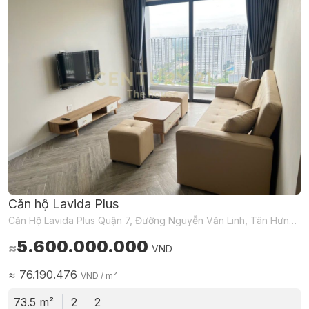
Căn hộ Lavida Plus
Căn Hộ Lavida Plus Quận 7, Đường Nguyễn Văn Linh, Tân Hưng, Hồ Chí Minh, Việt Nam
5.600.000.000
≈
VND
≈
76.190.476
VND
/ m²
73.5 m²
2
2