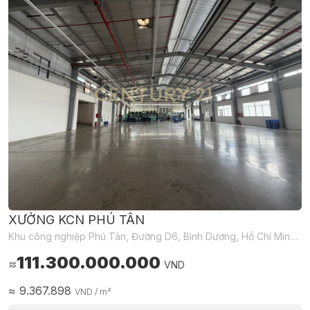
XƯỞNG KCN PHÚ TÂN
Khu công nghiệp Phú Tân, Đường D6, Bình Dương, Hồ Chí Minh, Việt Nam
111.300.000.000
≈
VND
≈
9.367.898
VND
/ m²