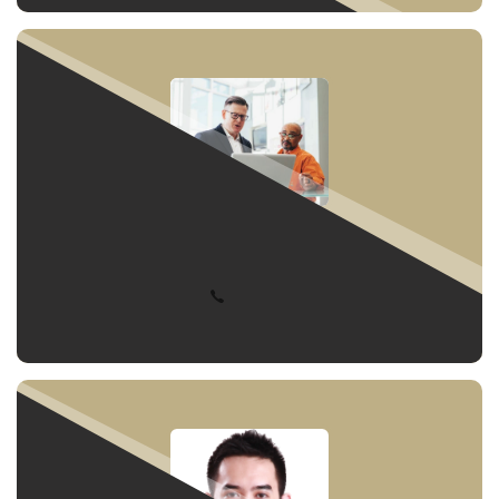
2
3
4
5+
Tiện ích
Tất cả
Gần cơ sở y tế
店秘書
Gần trường học
Chợ truyền thống
潘靜雯
Cửa hàng tiện lợi
Cửa hàng bách hóa
Liên hệ
Gần công viên
Gần chợ
Gần chợ đêm
Gần tàu điện ngầm
Nội thất
Tất cả
Không nội thất