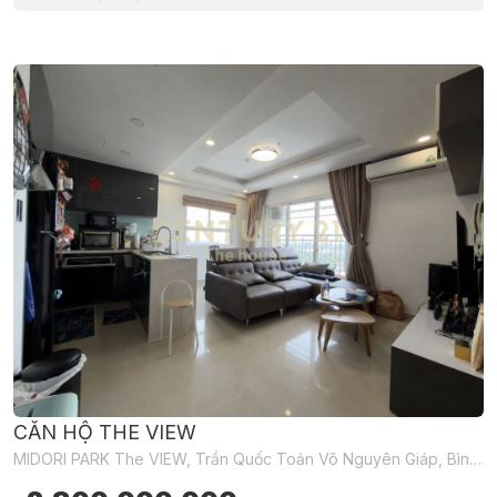
CĂN HỘ THE VIEW
MIDORI PARK The VIEW, Trần Quốc Toản Võ Nguyên Giáp, Bình Dương, Hồ Chí Minh, Việt Nam