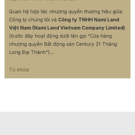
Quan hệ hợp tác nhượng quyền thương hiệu giữa
Công ty chúng tôi và
Công ty TNHH Nami Land
Việt Nam (Nami Land Vietnam Company Limited)
(trước đây hoạt động dưới tên gọi “Cửa hàng
nhượng quyền Bất động sản Century 21 Thăng
Long Đại Thành”)…
Từ khóa: