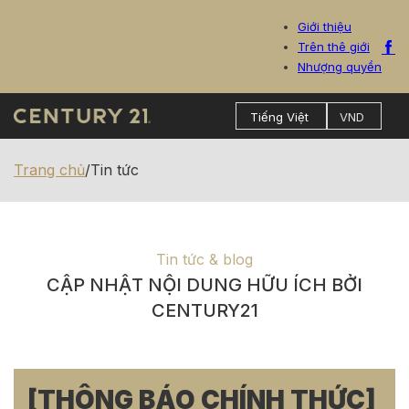
Giới thiệu
Trên thê giới
Nhượng quyền
Trang chủ
/
Tin tức
Tin tức & blog
CẬP NHẬT NỘI DUNG HỮU ÍCH BỞI
CENTURY21
[THÔNG BÁO CHÍNH THỨC]