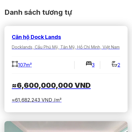
Danh sách tương tự
Căn hộ Dock Lands
Docklands, Cầu Phú Mỹ, Tân Mỹ, Hồ Chí Minh, Việt Nam
107m²
3
2
≈6,600,000,000
VND
≈61,682,243
VND /m²