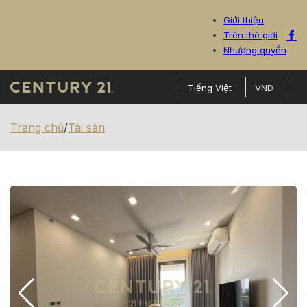
Giới thiệu
Trên thê giới
Nhượng quyền
Trang chủ
/
Tài sản