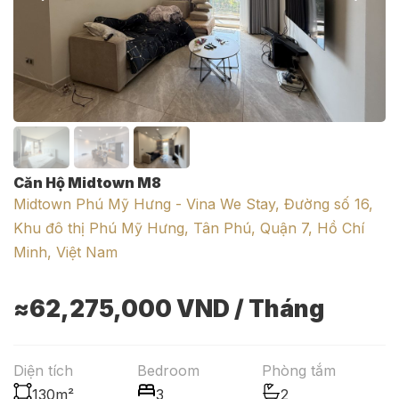
Căn Hộ Midtown M8
Midtown Phú Mỹ Hưng - Vina We Stay, Đường số 16,
Khu đô thị Phú Mỹ Hưng, Tân Phú, Quận 7, Hồ Chí
Minh, Việt Nam
≈62,275,000
VND
/ Tháng
Diện tích
Bedroom
Phòng tắm
130m²
3
2