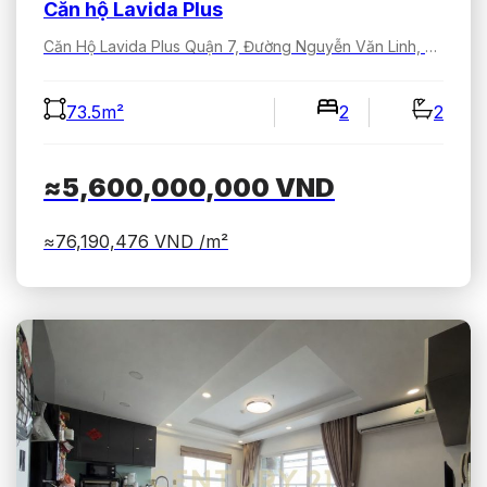
Căn hộ Lavida Plus
Căn Hộ Lavida Plus Quận 7, Đường Nguyễn Văn Linh, Tân Hưng, Hồ Chí Minh, Việt Nam
73.5m²
2
2
≈5,600,000,000
VND
≈76,190,476
VND /m²