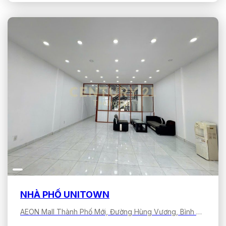
NHÀ PHỐ UNITOWN
AEON Mall Thành Phố Mới, Đường Hùng Vương, Bình Dương, Hồ Chí Minh, Việt Nam