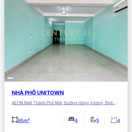
NHÀ PHỐ UNITOWN
AEON Mall Thành Phố Mới, Đường Hùng Vương, Bình Dương, Hồ Chí Minh, Việt Nam
95m²
4
5
4