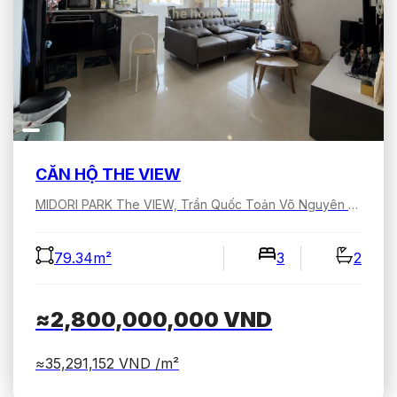
CĂN HỘ THE VIEW
MIDORI PARK The VIEW, Trần Quốc Toản Võ Nguyên Giáp, Bình Dương, Hồ Chí Minh, Việt Nam
79.34m²
3
2
≈2,800,000,000
VND
≈35,291,152
VND /m²