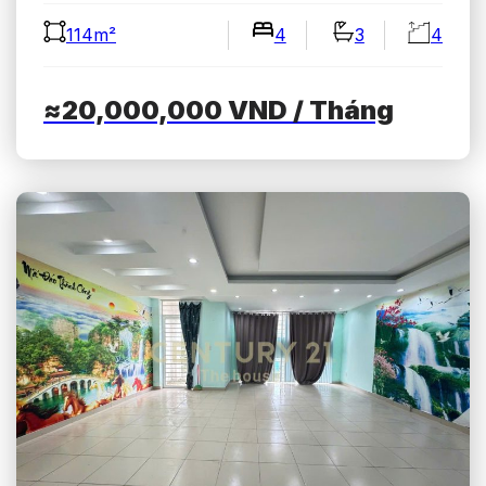
114m²
4
3
4
≈20,000,000
VND
/ Tháng