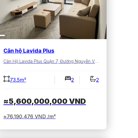
Căn hộ Lavida Plus
Căn Hộ Lavida Plus Quận 7, Đường Nguyễn Văn Linh, Tân Hưng, Hồ Chí Minh, Việt Nam
73.5m²
2
2
≈5,600,000,000
VND
≈76,190,476
VND /m²