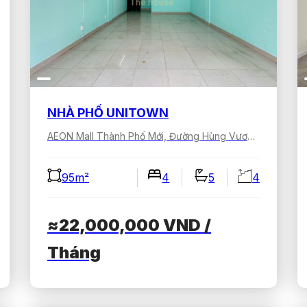
NHÀ PHỐ UNITOWN
AEON Mall Thành Phố Mới, Đường Hùng Vương, Bình Dương, Hồ Chí Minh, Việt Nam
95m²
4
5
4
≈22,000,000
VND
/
Tháng