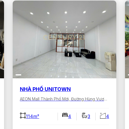
NHÀ PHỐ UNITOWN
AEON Mall Thành Phố Mới, Đường Hùng Vương, Bình Dương, Hồ Chí Minh, Việt Nam
114m²
4
3
4