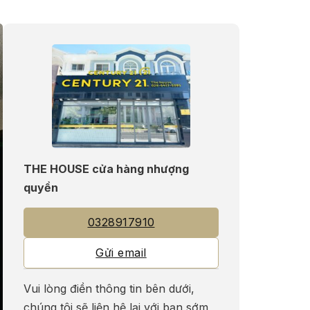
THE HOUSE cửa hàng nhượng
quyền
0328917910
Gửi email
Vui lòng điền thông tin bên dưới,
chúng tôi sẽ liện hệ lại với bạn sớm