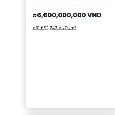
≈6,600,000,000
VND
≈61,682,243
VND /m²