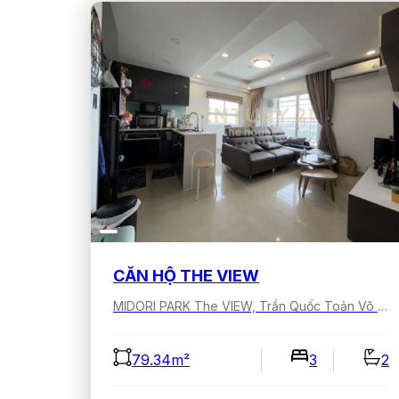
CĂN HỘ THE VIEW
MIDORI PARK The VIEW, Trần Quốc Toản Võ Nguyên Giáp, Bình Dương, Hồ Chí Minh, Việt Nam
79.34m²
3
2