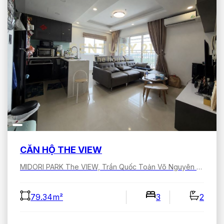
CĂN HỘ THE VIEW
MIDORI PARK The VIEW, Trần Quốc Toản Võ Nguyên Giáp, Bình Dương, Hồ Chí Minh, Việt Nam
79.34m²
3
2