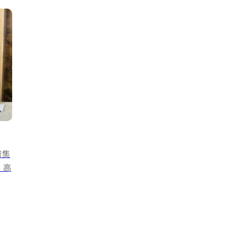
普集
、高