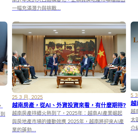
一幅充滿潛力與挑戰…
5 
25 3 月, 2025
越
越南房產，從AI、外資投資來看，有什麼期待?
，
越
越南房產持續火熱到了，2025年：越南AI產業崛起
賺到
太
與房地產市場的連動效應 2025年，越南將迎來AI產
介
業的蓬勃…