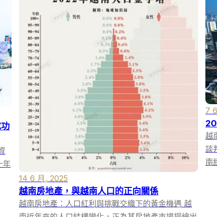
7 
2
成功
越
談
資
南
十年
14 6 月, 2025
越南房地產，與越南人口的正向關係
越南房地產：人口紅利與挑戰交織下的黃金機遇 越
南近年來的人口結構變化，正為其房地產市場描繪出