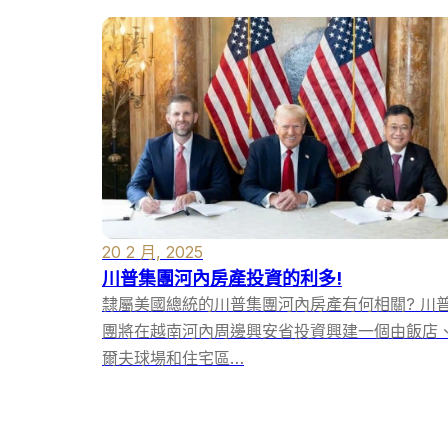
20 2 月, 2025
川普集團河內房產投資的利多!
隸屬美國總統的川普集團河內房產有何相關? 川
團將在越南河內周邊興安省投資興建一個由飯店
爾夫球場和住宅區…