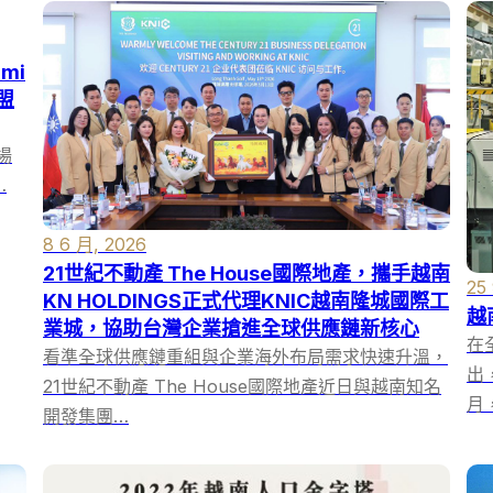
ami
加盟
場
…
8 6 月, 2026
21世紀不動產 The House國際地產，攜手越南
25
KN HOLDINGS正式代理KNIC越南隆城國際工
越
業城，協助台灣企業搶進全球供應鏈新核心
在
看準全球供應鏈重組與企業海外布局需求快速升溫，
出
21世紀不動產 The House國際地產近日與越南知名
月
開發集團…