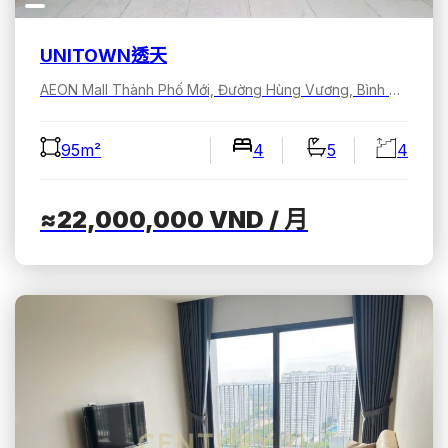
UNITOWN透天
AEON Mall Thành Phố Mới, Đường Hùng Vương, Bình Dương, Hồ Chí Minh, Việt Nam
95m²
4
5
4
≈22,000,000
VND
/ 月