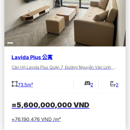
Lavida Plus 公寓
Căn Hộ Lavida Plus Quận 7, Đường Nguyễn Văn Linh, Tân Hưng, Hồ Chí Minh, Việt Nam
73.5m²
2
2
≈5,600,000,000
VND
≈76,190,476
VND /m²