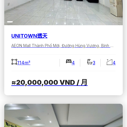
UNITOWN透天
AEON Mall Thành Phố Mới, Đường Hùng Vương, Bình Dương, Hồ Chí Minh, Việt Nam
114m²
4
3
4
≈20,000,000
VND
/ 月