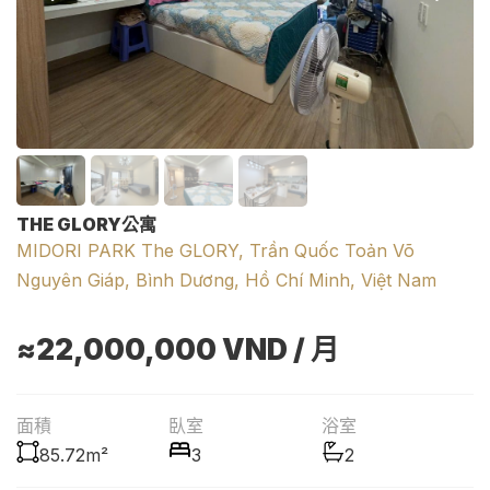
THE GLORY公寓
MIDORI PARK The GLORY, Trần Quốc Toản Võ
Nguyên Giáp, Bình Dương, Hồ Chí Minh, Việt Nam
≈22,000,000
VND
/ 月
面積
臥室
浴室
85.72m²
3
2