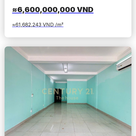
≈6,600,000,000
VND
≈61,682,243
VND /m²