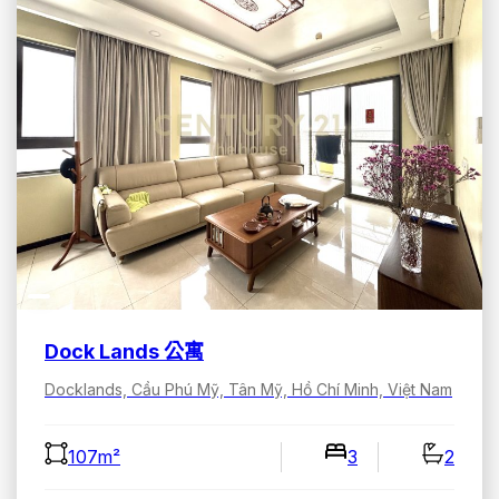
Dock Lands 公寓
Docklands, Cầu Phú Mỹ, Tân Mỹ, Hồ Chí Minh, Việt Nam
107m²
3
2