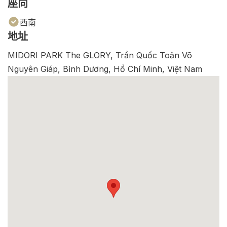
座向
西南
地址
MIDORI PARK The GLORY, Trần Quốc Toản Võ
Nguyên Giáp, Bình Dương, Hồ Chí Minh, Việt Nam