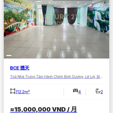
BCE 透天
Toà Nhà Trung Tâm Hành Chính Bình Dương, Lê Lợi, Bình Dương, Hồ Chí Minh, Việt Nam
112.2m²
4
2
≈15,000,000
VND
/ 月