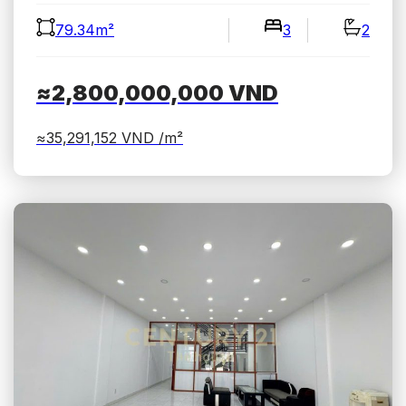
79.34m²
3
2
≈2,800,000,000
VND
≈35,291,152
VND /m²