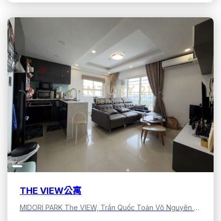
THE VIEW公寓
MIDORI PARK The VIEW, Trần Quốc Toản Võ Nguyên Giáp, Bình Dương, Hồ Chí Minh, Việt Nam