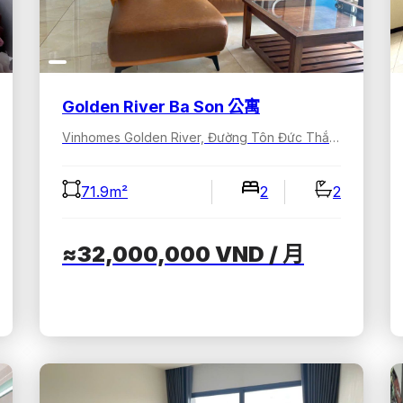
Golden River Ba Son 公寓
Vinhomes Golden River, Đường Tôn Đức Thắng, Sài Gòn, Hồ Chí Minh, Việt Nam
71.9m²
2
2
≈32,000,000
VND
/ 月