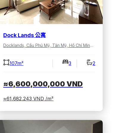
Dock Lands 公寓
Docklands, Cầu Phú Mỹ, Tân Mỹ, Hồ Chí Minh, Việt Nam
107m²
3
2
≈6,600,000,000
VND
≈61,682,243
VND /m²