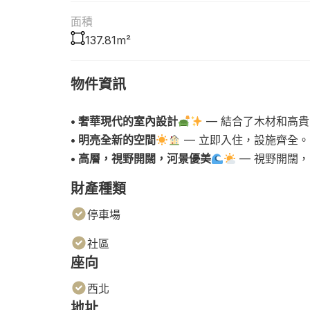
面積
137.81m²
物件資訊
• 奢華現代的室內設計
— 結合了木材和高
• 明亮全新的空間
— 立即入住，設施齊全。
• 高層，視野開闊，河景優美
— 視野開闊
財產種類
停車場
社區
座向
西北
地址