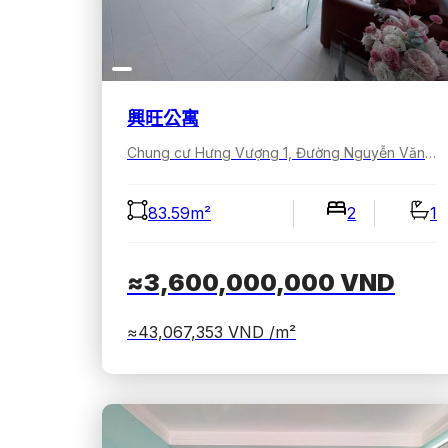
興旺公寓
Chung cư Hưng Vượng 1, Đường Nguyễn Văn Linh, Khu đô thị Phú Mỹ Hưng, Tân Hưng, Hồ Chí Minh, Việt Nam
83.59m²
2
1
≈3,600,000,000
VND
≈43,067,353
VND /m²