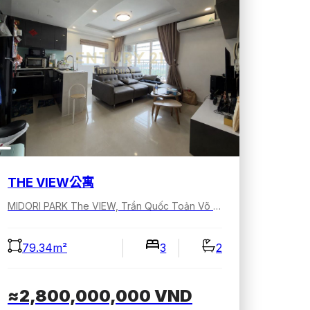
THE VIEW公寓
MIDORI PARK The VIEW, Trần Quốc Toản Võ Nguyên Giáp, Bình Dương, Hồ Chí Minh, Việt Nam
79.34m²
3
2
≈2,800,000,000
VND