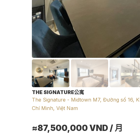
THE SIGNATURE公寓
The Signature - Midtown M7, Đường số 16, 
Chí Minh, Việt Nam
≈87,500,000
VND
/ 月