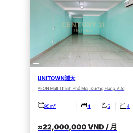
UNITOWN透天
AEON Mall Thành Phố Mới, Đường Hùng Vương, Bình Dương, Hồ Chí Minh, Việt Nam
95m²
4
5
4
≈22,000,000
VND
/ 月