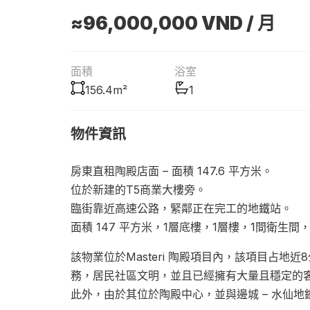
≈96,000,000
VND
/ 月
面積
浴室
156.4m²
1
物件資訊
房東直租陶殿店面 – 面積 147.6 平方米。
位於新建的T5商業大樓旁。
臨街靠近高速公路，緊鄰正在完工的地鐵站。
面積 147 平方米，1層底樓，1層樓，1間衛生間
該物業位於Masteri 陶殿項目內，該項目占
務，居民社區文明，並且已經擁有大量且穩定的
此外，由於其位於陶殿中心，並與邊城 – 水仙