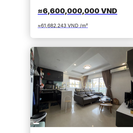
≈6,600,000,000
VND
≈61,682,243
VND /m²