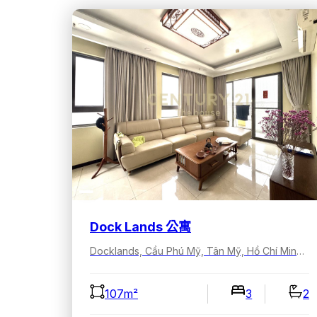
Dock Lands 公寓
Docklands, Cầu Phú Mỹ, Tân Mỹ, Hồ Chí Minh, Việt Nam
107m²
3
2