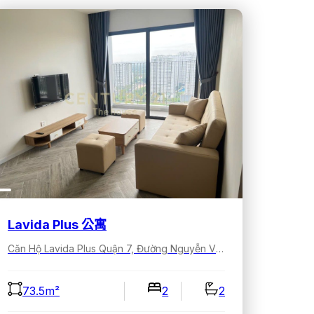
Lavida Plus 公寓
Căn Hộ Lavida Plus Quận 7, Đường Nguyễn Văn Linh, Tân Hưng, Hồ Chí Minh, Việt Nam
73.5m²
2
2