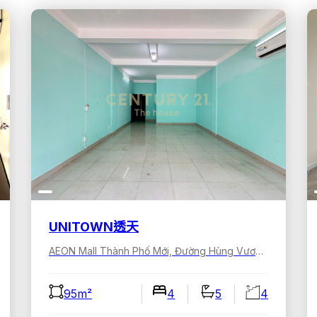
UNITOWN透天
AEON Mall Thành Phố Mới, Đường Hùng Vương, Bình Dương, Hồ Chí Minh, Việt Nam
95m²
4
5
4