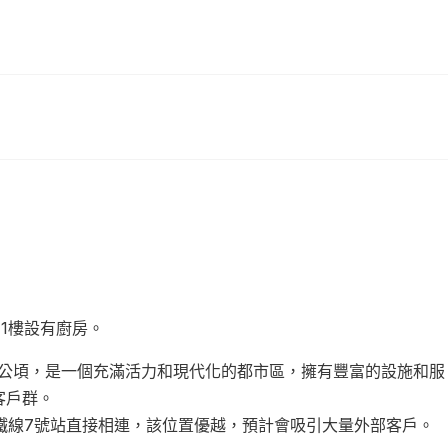
，1樓設有廚房。
地近8公頃，是一個充滿活力和現代化的都市區，擁有豐富的設施和服
客戶群。
地鐵線7號站直接相連，該位置優越，預計會吸引大量外部客戶。