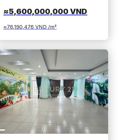
≈5,600,000,000
VND
≈76,190,476
VND /m²