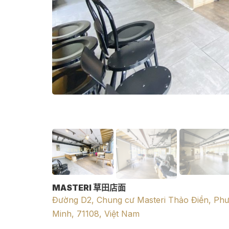
MASTERI 草田店面
Đường D2, Chung cư Masteri Thảo Điền, Ph
Minh, 71108, Việt Nam